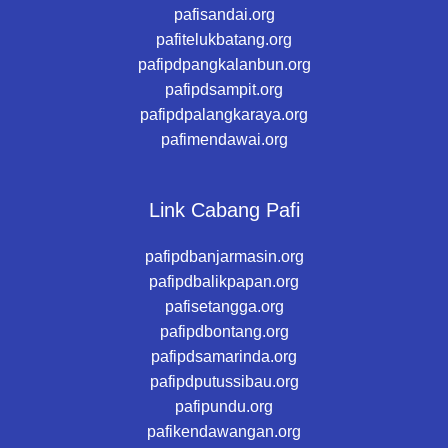
pafisandai.org
pafitelukbatang.org
pafipdpangkalanbun.org
pafipdsampit.org
pafipdpalangkaraya.org
pafimendawai.org
Link Cabang Pafi
pafipdbanjarmasin.org
pafipdbalikpapan.org
pafisetangga.org
pafipdbontang.org
pafipdsamarinda.org
pafipdputussibau.org
pafipundu.org
pafikendawangan.org