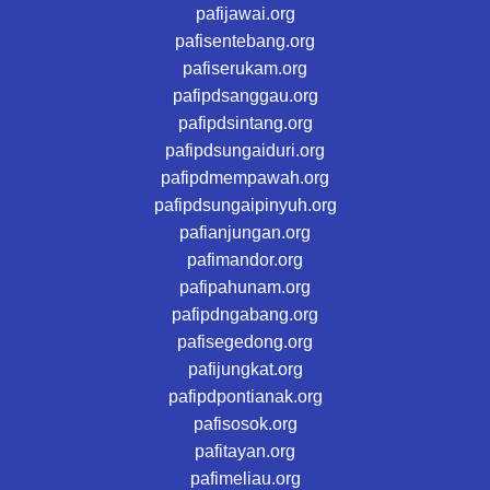
pafijawai.org
pafisentebang.org
pafiserukam.org
pafipdsanggau.org
pafipdsintang.org
pafipdsungaiduri.org
pafipdmempawah.org
pafipdsungaipinyuh.org
pafianjungan.org
pafimandor.org
pafipahunam.org
pafipdngabang.org
pafisegedong.org
pafijungkat.org
pafipdpontianak.org
pafisosok.org
pafitayan.org
pafimeliau.org