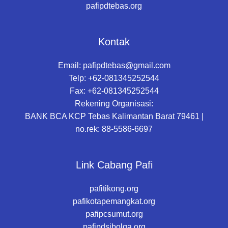
pafipdtebas.org
Kontak
Email:
pafipdtebas@gmail.com
Telp: +62-081345252544
Fax: +62-081345252544
Rekening Organisasi:
BANK BCA KCP Tebas Kalimantan Barat 79461 |
no.rek: 88-5586-6697
Link Cabang Pafi
pafitikong.org
pafikotapemangkat.org
pafipcsumut.org
pafipdsibolga.org