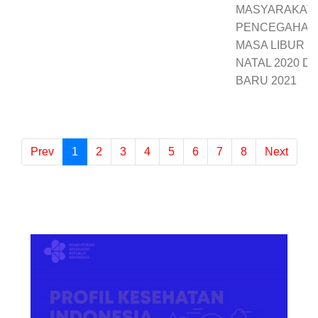
MASYARAKAT
PENCEGAHAN C
MASA LIBUR H
NATAL 2020 D
BARU 2021
Prev
1
(current)
2
3
4
5
6
7
8
Next