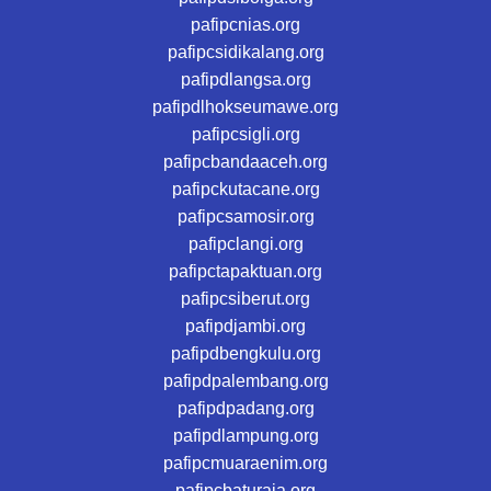
pafipcnias.org
pafipcsidikalang.org
pafipdlangsa.org
pafipdlhokseumawe.org
pafipcsigli.org
pafipcbandaaceh.org
pafipckutacane.org
pafipcsamosir.org
pafipclangi.org
pafipctapaktuan.org
pafipcsiberut.org
pafipdjambi.org
pafipdbengkulu.org
pafipdpalembang.org
pafipdpadang.org
pafipdlampung.org
pafipcmuaraenim.org
pafipcbaturaja.org