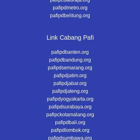
pafipdmetro.org
pafipdbelitung.org
Link Cabang Pafi
pafipdbanten.org
pafipdbandung.org
pafipdsemarang.org
pafipdjatim.org
pafipdjabar.org
pafipdjateng.org
pafipdyogyakarta.org
pafipdsurabaya.org
pafipckotamalang.org
pafipdbali.org
pafipdlombok.org
pafipdsumbawa.org