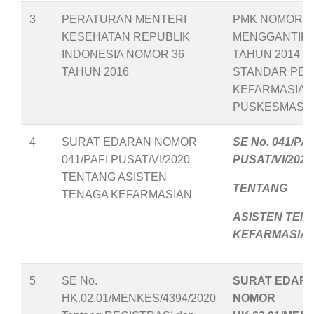
3
PERATURAN MENTERI
PMK NOMOR 36
KESEHATAN REPUBLIK
MENGGANTIKA
INDONESIA NOMOR 36
TAHUN 2014
T
TAHUN 2016
STANDAR PEL
KEFARMASIAN
PUSKESMAS
4
SURAT EDARAN NOMOR
SE No. 041/PAF
041/PAFI PUSAT/VI/2020
PUSAT/VI/2020
TENTANG ASISTEN
TENTANG
TENAGA KEFARMASIAN
ASISTEN TEN
KEFARMASIA
5
SE No.
SURAT EDAR
HK.02.01/MENKES/4394/2020
NOMOR