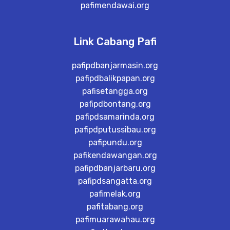
pafimendawai.org
Link Cabang Pafi
pafipdbanjarmasin.org
pafipdbalikpapan.org
pafisetangga.org
pafipdbontang.org
pafipdsamarinda.org
pafipdputussibau.org
pafipundu.org
pafikendawangan.org
pafipdbanjarbaru.org
pafipdsangatta.org
pafimelak.org
pafitabang.org
pafimuarawahau.org