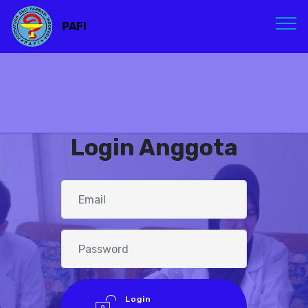
PAFI
Login Anggota
Login