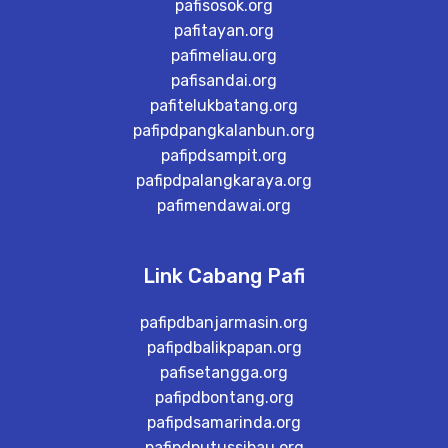
pafisosok.org
pafitayan.org
pafimeliau.org
pafisandai.org
pafitelukbatang.org
pafipdpangkalanbun.org
pafipdsampit.org
pafipdpalangkaraya.org
pafimendawai.org
Link Cabang Pafi
pafipdbanjarmasin.org
pafipdbalikpapan.org
pafisetangga.org
pafipdbontang.org
pafipdsamarinda.org
pafipdputussibau.org