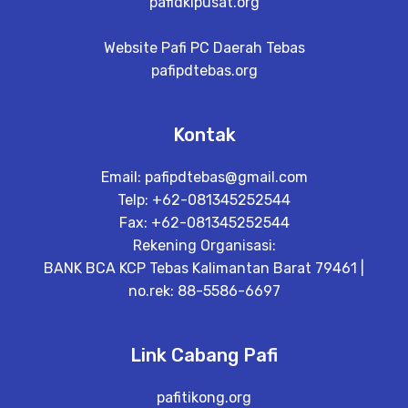
pafidkipusat.org
Website Pafi PC Daerah Tebas
pafipdtebas.org
Kontak
Email:
pafipdtebas@gmail.com
Telp: +62-081345252544
Fax: +62-081345252544
Rekening Organisasi:
BANK BCA KCP Tebas Kalimantan Barat 79461 |
no.rek: 88-5586-6697
Link Cabang Pafi
pafitikong.org