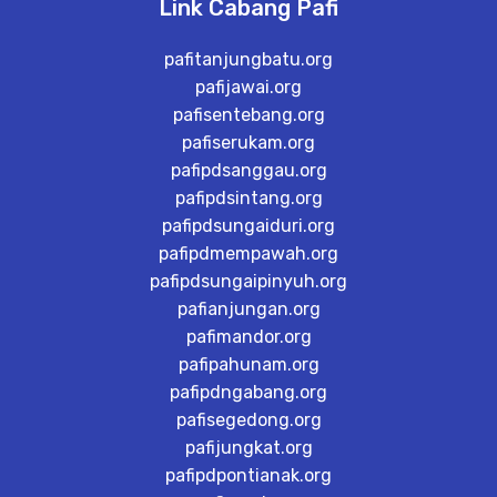
Link Cabang Pafi
pafitanjungbatu.org
pafijawai.org
pafisentebang.org
pafiserukam.org
pafipdsanggau.org
pafipdsintang.org
pafipdsungaiduri.org
pafipdmempawah.org
pafipdsungaipinyuh.org
pafianjungan.org
pafimandor.org
pafipahunam.org
pafipdngabang.org
pafisegedong.org
pafijungkat.org
pafipdpontianak.org